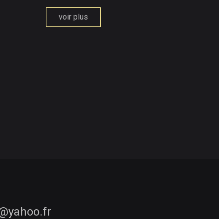
voir plus
hay@
.oo
rf