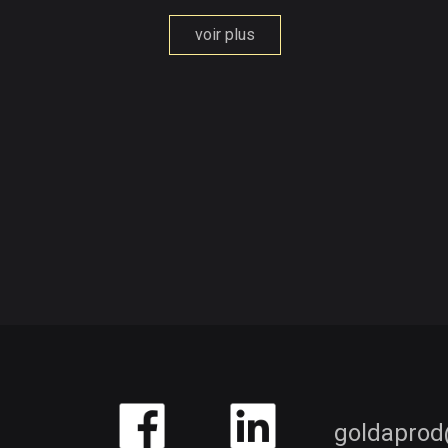
voir plus
adlog
dorp