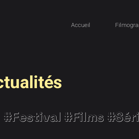
Accueil
Filmogra
ctualités
#Festival
#Films
#Sér