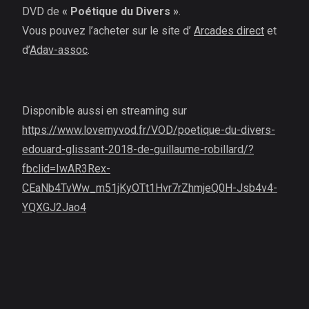
DVD de
« Poétique du Divers »
.
Vous pouvez l’acheter sur le site d’
Arcades direct
et
d’
Adav-assoc
.
Disponible aussi en streaming sur
https://www.lovemyvod.fr/VOD/poetique-du-divers-
edouard-glissant-2018-de-guillaume-robillard/?
fbclid=IwAR3Rex-
CEaNb4TvWw_m51jKyOTt1Hvr7rZhmjeQ0H-Jsb4v4-
YQXGJ2Jao4